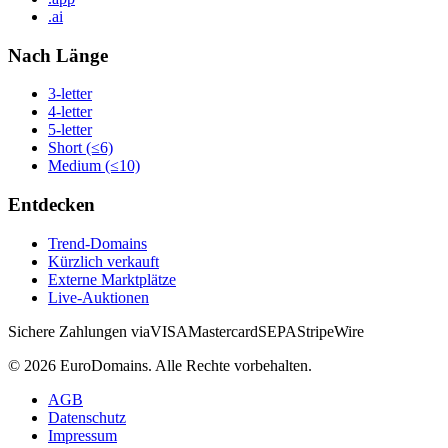
.ai
Nach Länge
3-letter
4-letter
5-letter
Short (≤6)
Medium (≤10)
Entdecken
Trend-Domains
Kürzlich verkauft
Externe Marktplätze
Live-Auktionen
Sichere Zahlungen via
VISA
Mastercard
SEPA
Stripe
Wire
©
2026
EuroDomains.
Alle Rechte vorbehalten.
AGB
Datenschutz
Impressum