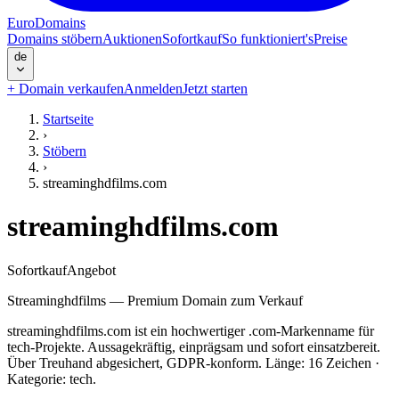
EuroDomains
Domains stöbern
Auktionen
Sofortkauf
So funktioniert's
Preise
de
+
Domain verkaufen
Anmelden
Jetzt starten
Startseite
›
Stöbern
›
streaminghdfilms.com
streaminghdfilms.com
Sofortkauf
Angebot
Streaminghdfilms — Premium Domain zum Verkauf
streaminghdfilms.com ist ein hochwertiger .com-Markenname für
tech-Projekte. Aussagekräftig, einprägsam und sofort einsatzbereit.
Über Treuhand abgesichert, GDPR-konform. Länge: 16 Zeichen ·
Kategorie: tech.