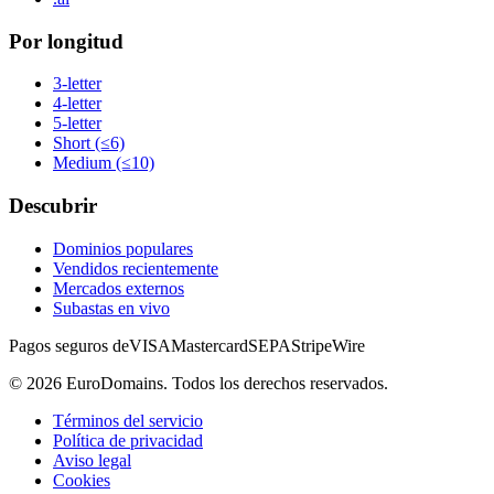
Por longitud
3-letter
4-letter
5-letter
Short (≤6)
Medium (≤10)
Descubrir
Dominios populares
Vendidos recientemente
Mercados externos
Subastas en vivo
Pagos seguros de
VISA
Mastercard
SEPA
Stripe
Wire
©
2026
EuroDomains.
Todos los derechos reservados.
Términos del servicio
Política de privacidad
Aviso legal
Cookies