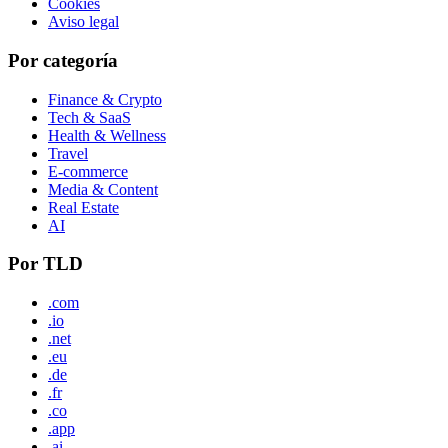
Cookies
Aviso legal
Por categoría
Finance & Crypto
Tech & SaaS
Health & Wellness
Travel
E-commerce
Media & Content
Real Estate
AI
Por TLD
.com
.io
.net
.eu
.de
.fr
.co
.app
.ai