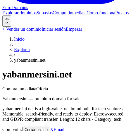
EuroDomains
Explorar dominios
Subastas
Compra inmediata
Cómo funciona
Precios
es
+
Vender un dominio
Iniciar sesión
Empezar
Inicio
›
Explorar
›
yabanmersini.net
yabanmersini.net
Compra inmediata
Oferta
Yabanmersini — premium domain for sale
yabanmersini.net is a high-value .net brand built for tech ventures.
Memorable, search-friendly, and ready to deploy. Escrow-secured
and GDPR-compliant transfer. Length: 12 chars · Category: tech.
Compartir
:
X
Email
Copiar enlace