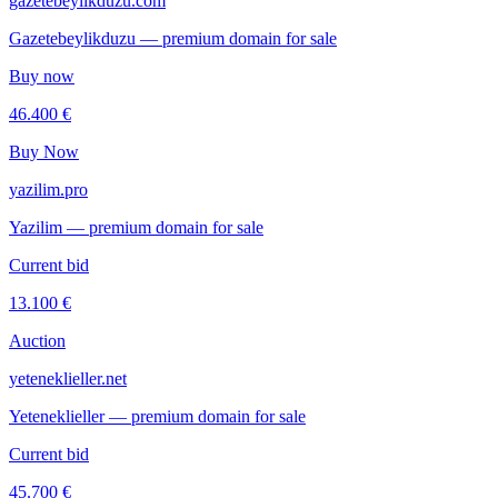
gazetebeylikduzu.com
Gazetebeylikduzu — premium domain for sale
Buy now
46.400 €
Buy Now
yazilim.pro
Yazilim — premium domain for sale
Current bid
13.100 €
Auction
yeteneklieller.net
Yeteneklieller — premium domain for sale
Current bid
45.700 €