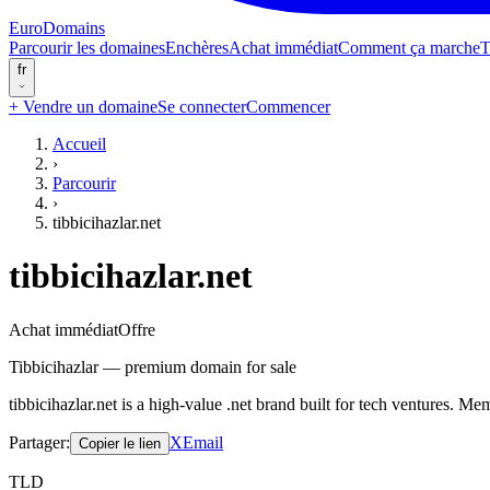
EuroDomains
Parcourir les domaines
Enchères
Achat immédiat
Comment ça marche
T
fr
+
Vendre un domaine
Se connecter
Commencer
Accueil
›
Parcourir
›
tibbicihazlar.net
tibbicihazlar.net
Achat immédiat
Offre
Tibbicihazlar — premium domain for sale
tibbicihazlar.net is a high-value .net brand built for tech ventures.
Partager
:
X
Email
Copier le lien
TLD