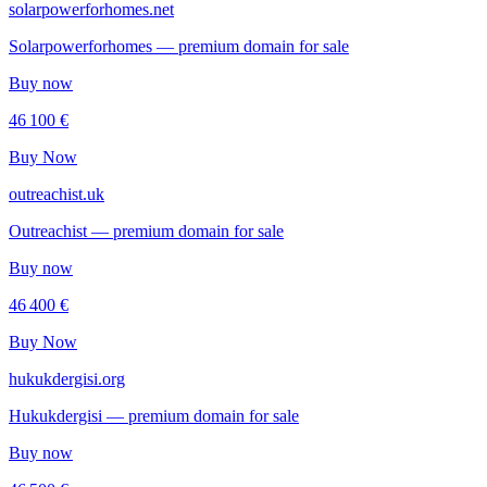
solarpowerforhomes.net
Solarpowerforhomes — premium domain for sale
Buy now
46 100 €
Buy Now
outreachist.uk
Outreachist — premium domain for sale
Buy now
46 400 €
Buy Now
hukukdergisi.org
Hukukdergisi — premium domain for sale
Buy now