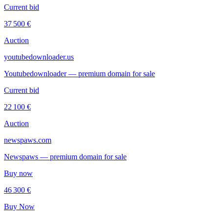
Current bid
37 500 €
Auction
youtubedownloader.us
Youtubedownloader — premium domain for sale
Current bid
22 100 €
Auction
newspaws.com
Newspaws — premium domain for sale
Buy now
46 300 €
Buy Now