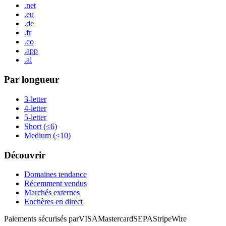
.net
.eu
.de
.fr
.co
.app
.ai
Par longueur
3-letter
4-letter
5-letter
Short (≤6)
Medium (≤10)
Découvrir
Domaines tendance
Récemment vendus
Marchés externes
Enchères en direct
Paiements sécurisés par
VISA
Mastercard
SEPA
Stripe
Wire