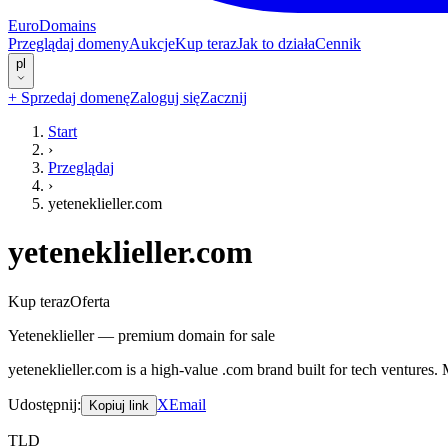
EuroDomains
Przeglądaj domeny
Aukcje
Kup teraz
Jak to działa
Cennik
pl
+
Sprzedaj domenę
Zaloguj się
Zacznij
Start
›
Przeglądaj
›
yeteneklieller.com
yeteneklieller.com
Kup teraz
Oferta
Yeteneklieller — premium domain for sale
yeteneklieller.com is a high-value .com brand built for tech venture
Udostępnij
:
X
Email
Kopiuj link
TLD