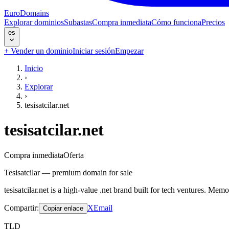
EuroDomains
Explorar dominios
Subastas
Compra inmediata
Cómo funciona
Precios
es
+
Vender un dominio
Iniciar sesión
Empezar
Inicio
›
Explorar
›
tesisatcilar.net
tesisatcilar.net
Compra inmediata
Oferta
Tesisatcilar — premium domain for sale
tesisatcilar.net is a high-value .net brand built for tech ventures. M
Compartir
:
X
Email
Copiar enlace
TLD