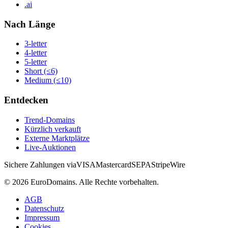
.ai
Nach Länge
3-letter
4-letter
5-letter
Short (≤6)
Medium (≤10)
Entdecken
Trend-Domains
Kürzlich verkauft
Externe Marktplätze
Live-Auktionen
Sichere Zahlungen via
VISA
Mastercard
SEPA
Stripe
Wire
©
2026
EuroDomains.
Alle Rechte vorbehalten.
AGB
Datenschutz
Impressum
Cookies