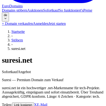
EuroDomains
Domains stöbern
Auktionen
Sofortkauf
So funktioniert's
Preise
de
+
Domain verkaufen
Anmelden
Jetzt starten
Startseite
›
Stöbern
›
suresi.net
suresi.net
Sofortkauf
Angebot
Suresi — Premium Domain zum Verkauf
suresi.net ist ein hochwertiger .net-Markenname für tech-Projekte.
Aussagekräftig, einprägsam und sofort einsatzbereit. Über Treuhand
abgesichert, GDPR-konform. Länge: 6 Zeichen · Kategorie: tech.
Teilen
:
X
E-Mail
Link kopieren