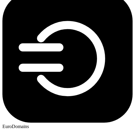
EuroDomains