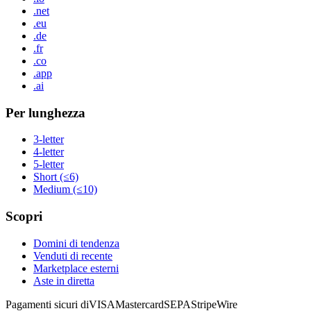
.net
.eu
.de
.fr
.co
.app
.ai
Per lunghezza
3-letter
4-letter
5-letter
Short (≤6)
Medium (≤10)
Scopri
Domini di tendenza
Venduti di recente
Marketplace esterni
Aste in diretta
Pagamenti sicuri di
VISA
Mastercard
SEPA
Stripe
Wire