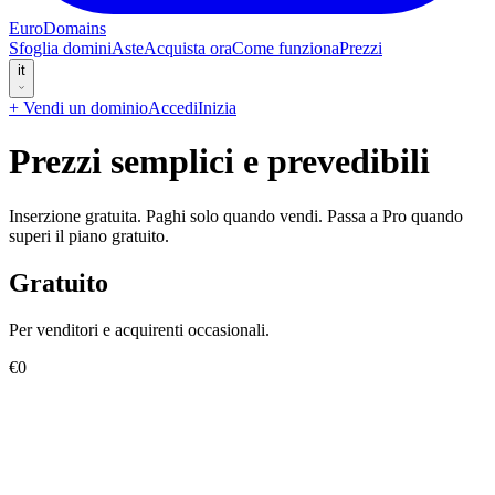
EuroDomains
Sfoglia domini
Aste
Acquista ora
Come funziona
Prezzi
it
+
Vendi un dominio
Accedi
Inizia
Prezzi semplici e prevedibili
Inserzione gratuita. Paghi solo quando vendi. Passa a Pro quando
superi il piano gratuito.
Gratuito
Per venditori e acquirenti occasionali.
€0