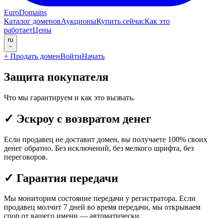
EuroDomains
Каталог доменов
Аукционы
Купить сейчас
Как это
работает
Цены
ru
+
Продать домен
Войти
Начать
Защита покупателя
Что мы гарантируем и как это вызвать.
✓
Эскроу с возвратом денег
Если продавец не доставит домен, вы получаете 100% своих
денег обратно. Без исключений, без мелкого шрифта, без
переговоров.
✓
Гарантия передачи
Мы мониторим состояние передачи у регистратора. Если
продавец молчит 7 дней во время передачи, мы открываем
спор от вашего имени — автоматически.