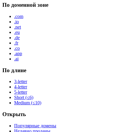
По доменной зоне
.com
.io
.net
.eu
.de
.fr
.co
.app
.ai
По длине
3-letter
4-letter
5-letter
Short (≤6)
Medium (≤10)
Открыть
Популярные домены
Недавно проданы