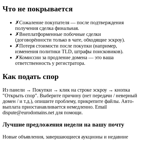
Что не покрывается
✗
Сожаление покупателя — после подтверждения
получения сделка финальная.
✗
Внеплатформенные побочные сделки
(договорённости только в чате, обходящие эскроу).
✗
Потеря стоимости после покупки (например,
изменения политики TLD, штрафы поисковиков).
✗
Комиссии за продление домена — это ваша
ответственность у регистратора.
Как подать спор
Из панели → Покупки → клик на строке эскроу → кнопка
"Открыть спор". Выберите причину (нет передачи / неверный
домен / и т.д.), опишите проблему, прикрепите файлы. Авто-
выплата приостанавливается немедленно. Email
dispute@eurodomains.net для помощи.
Лучшие предложения недели на вашу почту
Новые объявления, завершающиеся аукционы и недавние