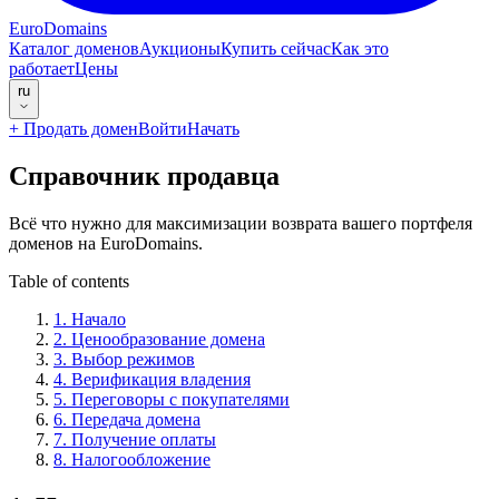
EuroDomains
Каталог доменов
Аукционы
Купить сейчас
Как это
работает
Цены
ru
+
Продать домен
Войти
Начать
Справочник продавца
Всё что нужно для максимизации возврата вашего портфеля
доменов на EuroDomains.
Table of contents
1
.
Начало
2
.
Ценообразование домена
3
.
Выбор режимов
4
.
Верификация владения
5
.
Переговоры с покупателями
6
.
Передача домена
7
.
Получение оплаты
8
.
Налогообложение