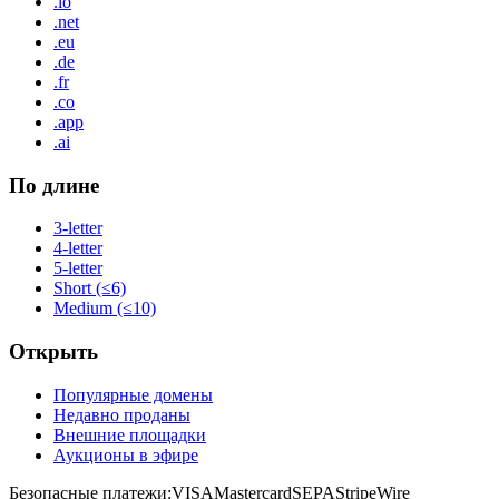
.io
.net
.eu
.de
.fr
.co
.app
.ai
По длине
3-letter
4-letter
5-letter
Short (≤6)
Medium (≤10)
Открыть
Популярные домены
Недавно проданы
Внешние площадки
Аукционы в эфире
Безопасные платежи:
VISA
Mastercard
SEPA
Stripe
Wire