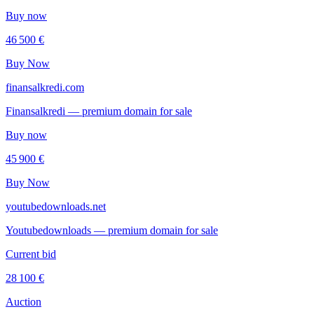
Buy now
46 500 €
Buy Now
finansalkredi.com
Finansalkredi — premium domain for sale
Buy now
45 900 €
Buy Now
youtubedownloads.net
Youtubedownloads — premium domain for sale
Current bid
28 100 €
Auction