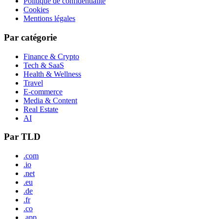
Politique de confidentialité
Cookies
Mentions légales
Par catégorie
Finance & Crypto
Tech & SaaS
Health & Wellness
Travel
E-commerce
Media & Content
Real Estate
AI
Par TLD
.com
.io
.net
.eu
.de
.fr
.co
.app