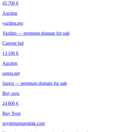
45 700 €
Auction
yazilim.pro
Yazilim — premium domain for sale
Current bid
13 100 €
Auction
suresi.net
Suresi — premium domain for sale
Buy now
24 800 €
Buy Now
zeytinburnuemlak.com