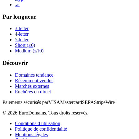
.ai
Par longueur
3-letter
4-letter
5-letter
Short (≤6)
Medium (≤10)
Découvrir
Domaines tendance
Récemment vendus
Marchés externes
Enchères en direct
Paiements sécurisés par
VISA
Mastercard
SEPA
Stripe
Wire
©
2026
EuroDomains.
Tous droits réservés.
Conditions d utilisation
Politique de confidentialité
Mentions légales