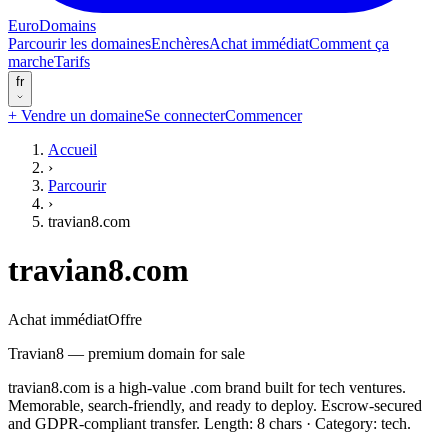
EuroDomains
Parcourir les domaines
Enchères
Achat immédiat
Comment ça
marche
Tarifs
fr
+
Vendre un domaine
Se connecter
Commencer
Accueil
›
Parcourir
›
travian8.com
travian8.com
Achat immédiat
Offre
Travian8 — premium domain for sale
travian8.com is a high-value .com brand built for tech ventures.
Memorable, search-friendly, and ready to deploy. Escrow-secured
and GDPR-compliant transfer. Length: 8 chars · Category: tech.