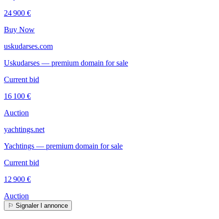
24 900 €
Buy Now
uskudarses.com
Uskudarses — premium domain for sale
Current bid
16 100 €
Auction
yachtings.net
Yachtings — premium domain for sale
Current bid
12 900 €
Auction
⚐
Signaler l annonce