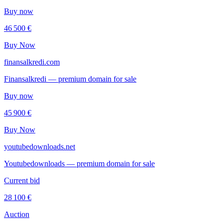
Buy now
46 500 €
Buy Now
finansalkredi.com
Finansalkredi — premium domain for sale
Buy now
45 900 €
Buy Now
youtubedownloads.net
Youtubedownloads — premium domain for sale
Current bid
28 100 €
Auction