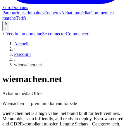
EuroDomains
Parcourir les domaines
Enchères
Achat immédiat
Comment ça
marche
Tarifs
fr
+
Vendre un domaine
Se connecter
Commencer
Accueil
›
Parcourir
›
wiemachen.net
wiemachen.net
Achat immédiat
Offre
Wiemachen — premium domain for sale
wiemachen.net is a high-value .net brand built for tech ventures.
Memorable, search-friendly, and ready to deploy. Escrow-secured
and GDPR-compliant transfer. Length: 9 chars · Category: tech.