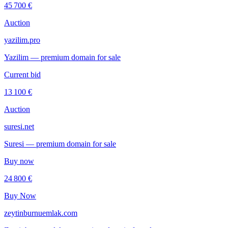
45 700 €
Auction
yazilim.pro
Yazilim — premium domain for sale
Current bid
13 100 €
Auction
suresi.net
Suresi — premium domain for sale
Buy now
24 800 €
Buy Now
zeytinburnuemlak.com