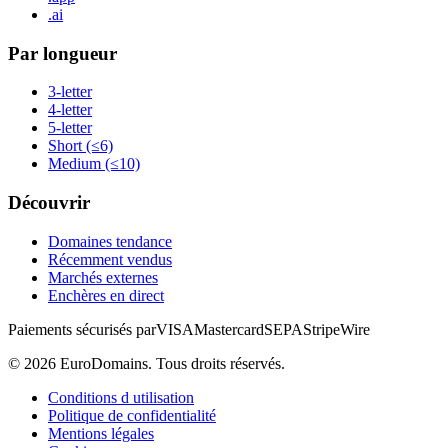
.ai
Par longueur
3-letter
4-letter
5-letter
Short (≤6)
Medium (≤10)
Découvrir
Domaines tendance
Récemment vendus
Marchés externes
Enchères en direct
Paiements sécurisés par
VISA
Mastercard
SEPA
Stripe
Wire
©
2026
EuroDomains.
Tous droits réservés.
Conditions d utilisation
Politique de confidentialité
Mentions légales