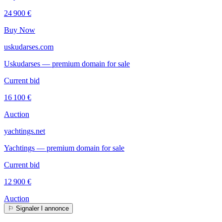
24 900 €
Buy Now
uskudarses.com
Uskudarses — premium domain for sale
Current bid
16 100 €
Auction
yachtings.net
Yachtings — premium domain for sale
Current bid
12 900 €
Auction
⚐
Signaler l annonce