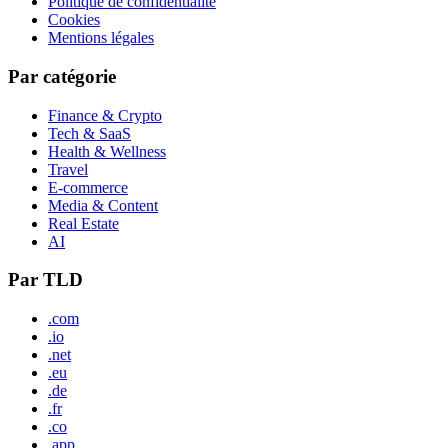
Politique de confidentialité
Cookies
Mentions légales
Par catégorie
Finance & Crypto
Tech & SaaS
Health & Wellness
Travel
E-commerce
Media & Content
Real Estate
AI
Par TLD
.com
.io
.net
.eu
.de
.fr
.co
.app