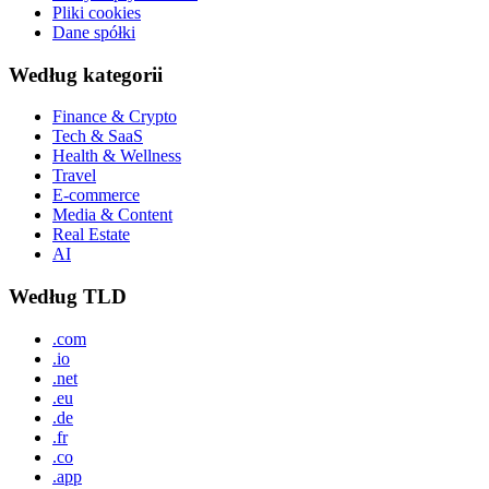
Pliki cookies
Dane spółki
Według kategorii
Finance & Crypto
Tech & SaaS
Health & Wellness
Travel
E-commerce
Media & Content
Real Estate
AI
Według TLD
.com
.io
.net
.eu
.de
.fr
.co
.app