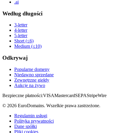
.ai
Według długości
3-letter
4-letter
5-letter
Short (≤6)
Medium (≤10)
Odkrywaj
Popularne domeny
Niedawno sprzedane
Zewnętrzne giełdy
Aukcje na żywo
Bezpieczne płatności:
VISA
Mastercard
SEPA
Stripe
Wire
©
2026
EuroDomains.
Wszelkie prawa zastrzeżone.
Regulamin usługi
Polityka prywatności
Dane spółki
Pliki cookies