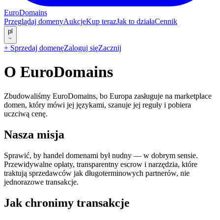
EuroDomains
Przeglądaj domeny
Aukcje
Kup teraz
Jak to działa
Cennik
pl
+
Sprzedaj domenę
Zaloguj się
Zacznij
O EuroDomains
Zbudowaliśmy EuroDomains, bo Europa zasługuje na marketplace
domen, który mówi jej językami, szanuje jej reguły i pobiera
uczciwą cenę.
Nasza misja
Sprawić, by handel domenami był nudny — w dobrym sensie.
Przewidywalne opłaty, transparentny escrow i narzędzia, które
traktują sprzedawców jak długoterminowych partnerów, nie
jednorazowe transakcje.
Jak chronimy transakcje