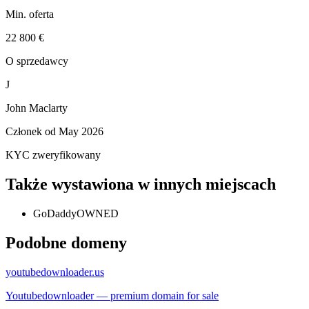
Min. oferta
22 800 €
O sprzedawcy
J
John Maclarty
Członek od
May 2026
KYC zweryfikowany
Także wystawiona w innych miejscach
GoDaddy
OWNED
Podobne domeny
youtubedownloader.us
Youtubedownloader — premium domain for sale