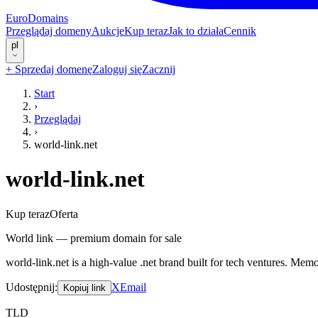
EuroDomains
Przeglądaj domeny
Aukcje
Kup teraz
Jak to działa
Cennik
pl
+
Sprzedaj domenę
Zaloguj się
Zacznij
Start
›
Przeglądaj
›
world-link.net
world-link.net
Kup teraz
Oferta
World link — premium domain for sale
world-link.net is a high-value .net brand built for tech ventures. Me
Udostępnij
:
X
Email
Kopiuj link
TLD