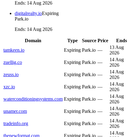
Ends
:
14 Aug 2026
digitalrealty.io
Expiring
Park.io
Ends
:
14 Aug 2026
Domain
Type
Source
Price
Ends
13 Aug
tamkeen.io
Expiring
Park.io
—
2026
14 Aug
zuellig.co
Expiring
Park.io
—
2026
14 Aug
zeuss.io
Expiring
Park.io
—
2026
14 Aug
xzc.io
Expiring
Park.io
—
2026
14 Aug
waterconditioningsystems.com
Expiring
Park.io
—
2026
14 Aug
unamer.com
Expiring
Park.io
—
2026
14 Aug
tradeinfo.org
Expiring
Park.io
—
2026
14 Aug
thenewformat.com
Expiring
Park.io
—