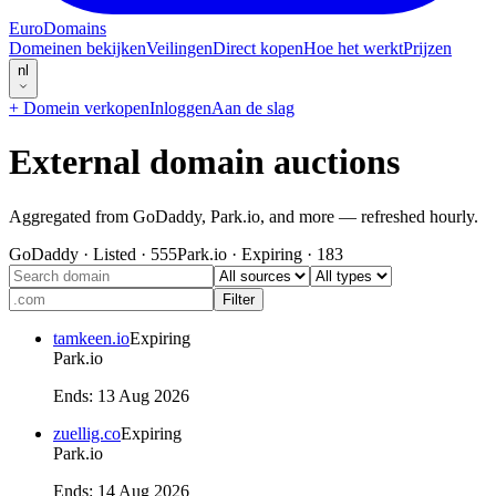
EuroDomains
Domeinen bekijken
Veilingen
Direct kopen
Hoe het werkt
Prijzen
nl
+
Domein verkopen
Inloggen
Aan de slag
External domain auctions
Aggregated from GoDaddy, Park.io, and more — refreshed hourly.
GoDaddy
·
Listed
·
555
Park.io
·
Expiring
·
183
Filter
tamkeen.io
Expiring
Park.io
Ends
:
13 Aug 2026
zuellig.co
Expiring
Park.io
Ends
:
14 Aug 2026