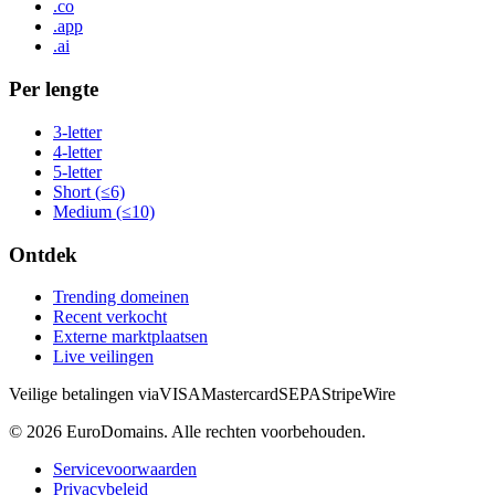
.co
.app
.ai
Per lengte
3-letter
4-letter
5-letter
Short (≤6)
Medium (≤10)
Ontdek
Trending domeinen
Recent verkocht
Externe marktplaatsen
Live veilingen
Veilige betalingen via
VISA
Mastercard
SEPA
Stripe
Wire
©
2026
EuroDomains.
Alle rechten voorbehouden.
Servicevoorwaarden
Privacybeleid