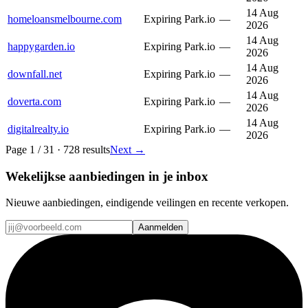
14 Aug
homeloansmelbourne.com
Expiring
Park.io
—
2026
14 Aug
happygarden.io
Expiring
Park.io
—
2026
14 Aug
downfall.net
Expiring
Park.io
—
2026
14 Aug
doverta.com
Expiring
Park.io
—
2026
14 Aug
digitalrealty.io
Expiring
Park.io
—
2026
Page
1
/
31
·
728
results
Next
→
Wekelijkse aanbiedingen in je inbox
Nieuwe aanbiedingen, eindigende veilingen en recente verkopen.
Aanmelden