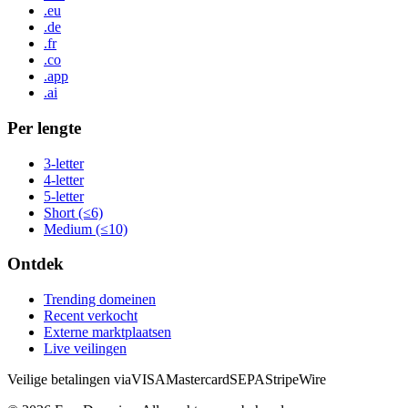
.eu
.de
.fr
.co
.app
.ai
Per lengte
3-letter
4-letter
5-letter
Short (≤6)
Medium (≤10)
Ontdek
Trending domeinen
Recent verkocht
Externe marktplaatsen
Live veilingen
Veilige betalingen via
VISA
Mastercard
SEPA
Stripe
Wire