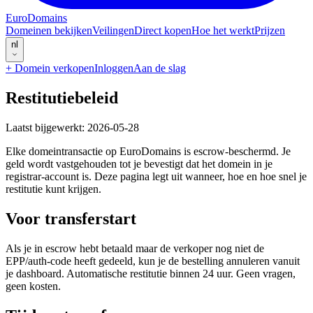
EuroDomains
Domeinen bekijken
Veilingen
Direct kopen
Hoe het werkt
Prijzen
nl
+
Domein verkopen
Inloggen
Aan de slag
Restitutiebeleid
Laatst bijgewerkt: 2026-05-28
Elke domeintransactie op EuroDomains is escrow-beschermd. Je
geld wordt vastgehouden tot je bevestigt dat het domein in je
registrar-account is. Deze pagina legt uit wanneer, hoe en hoe snel je
restitutie kunt krijgen.
Voor transferstart
Als je in escrow hebt betaald maar de verkoper nog niet de
EPP/auth-code heeft gedeeld, kun je de bestelling annuleren vanuit
je dashboard. Automatische restitutie binnen 24 uur. Geen vragen,
geen kosten.