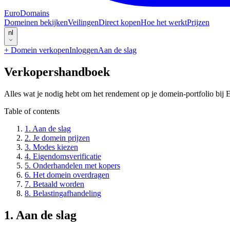
EuroDomains
Domeinen bekijken
Veilingen
Direct kopen
Hoe het werkt
Prijzen
nl
+
Domein verkopen
Inloggen
Aan de slag
Verkopershandboek
Alles wat je nodig hebt om het rendement op je domein-portfolio bij
Table of contents
1
.
Aan de slag
2
.
Je domein prijzen
3
.
Modes kiezen
4
.
Eigendomsverificatie
5
.
Onderhandelen met kopers
6
.
Het domein overdragen
7
.
Betaald worden
8
.
Belastingafhandeling
1
.
Aan de slag