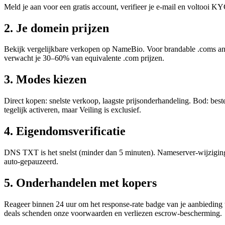
Meld je aan voor een gratis account, verifieer je e-mail en voltooi K
2
.
Je domein prijzen
Bekijk vergelijkbare verkopen op NameBio. Voor brandable .coms ank
verwacht je 30–60% van equivalente .com prijzen.
3
.
Modes kiezen
Direct kopen: snelste verkoop, laagste prijsonderhandeling. Bod: bes
tegelijk activeren, maar Veiling is exclusief.
4
.
Eigendomsverificatie
DNS TXT is het snelst (minder dan 5 minuten). Nameserver-wijziging v
auto-gepauzeerd.
5
.
Onderhandelen met kopers
Reageer binnen 24 uur om het response-rate badge van je aanbieding
deals schenden onze voorwaarden en verliezen escrow-bescherming.