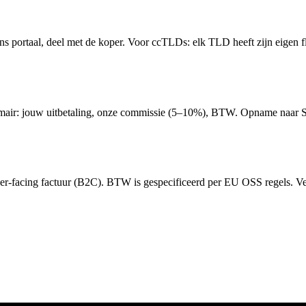
n ons portaal, deel met de koper. Voor ccTLDs: elk TLD heeft zijn eige
omair: jouw uitbetaling, onze commissie (5–10%), BTW. Opname naar SE
per-facing factuur (B2C). BTW is gespecificeerd per EU OSS regels. Ve