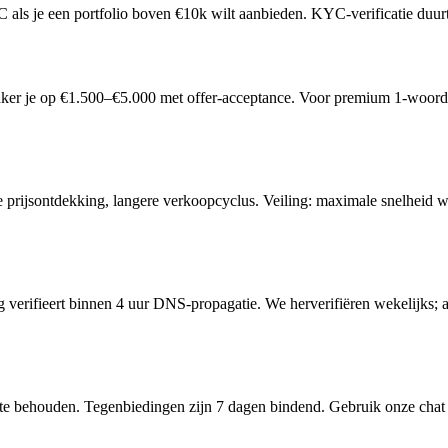
YC als je een portfolio boven €10k wilt aanbieden. KYC-verificatie duu
er je op €1.500–€5.000 met offer-acceptance. Voor premium 1-woord .
te prijsontdekking, langere verkoopcyclus. Veiling: maximale snelheid w
erifieert binnen 4 uur DNS-propagatie. We herverifiëren wekelijks; al
 te behouden. Tegenbiedingen zijn 7 dagen bindend. Gebruik onze chat