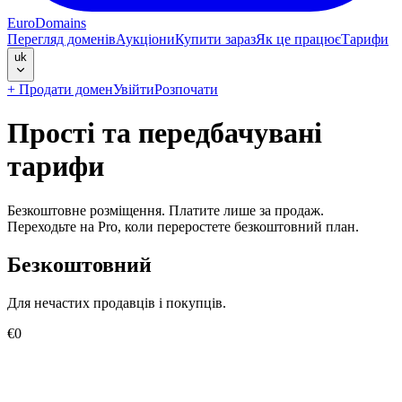
EuroDomains
Перегляд доменів
Аукціони
Купити зараз
Як це працює
Тарифи
uk
+
Продати домен
Увійти
Розпочати
Прості та передбачувані
тарифи
Безкоштовне розміщення. Платите лише за продаж.
Переходьте на Pro, коли переростете безкоштовний план.
Безкоштовний
Для нечастих продавців і покупців.
€0