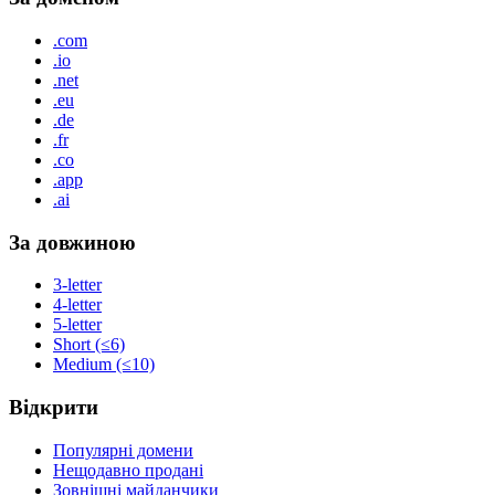
.com
.io
.net
.eu
.de
.fr
.co
.app
.ai
За довжиною
3-letter
4-letter
5-letter
Short (≤6)
Medium (≤10)
Відкрити
Популярні домени
Нещодавно продані
Зовнішні майданчики