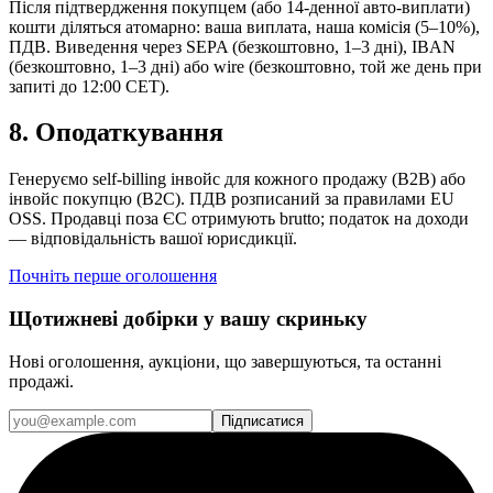
Після підтвердження покупцем (або 14-денної авто-виплати)
кошти діляться атомарно: ваша виплата, наша комісія (5–10%),
ПДВ. Виведення через SEPA (безкоштовно, 1–3 дні), IBAN
(безкоштовно, 1–3 дні) або wire (безкоштовно, той же день при
запиті до 12:00 CET).
8
.
Оподаткування
Генеруємо self-billing інвойс для кожного продажу (B2B) або
інвойс покупцю (B2C). ПДВ розписаний за правилами EU
OSS. Продавці поза ЄС отримують brutto; податок на доходи
— відповідальність вашої юрисдикції.
Почніть перше оголошення
Щотижневі добірки у вашу скриньку
Нові оголошення, аукціони, що завершуються, та останні
продажі.
Підписатися