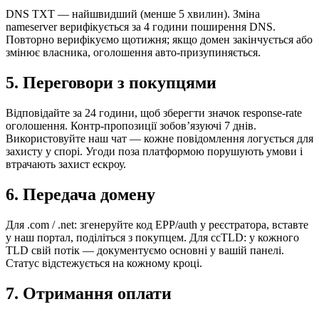
DNS TXT — найшвидший (менше 5 хвилин). Зміна
nameserver верифікується за 4 години поширення DNS.
Повторно верифікуємо щотижня; якщо домен закінчується або
змінює власника, оголошення авто-призупиняється.
5
.
Переговори з покупцями
Відповідайте за 24 години, щоб зберегти значок response-rate
оголошення. Контр-пропозиції зобов’язуючі 7 днів.
Використовуйте наш чат — кожне повідомлення логується для
захисту у спорі. Угоди поза платформою порушують умови і
втрачають захист ескроу.
6
.
Передача домену
Для .com / .net: згенеруйте код EPP/auth у реєстратора, вставте
у наш портал, поділіться з покупцем. Для ccTLD: у кожного
TLD свій потік — документуємо основні у вашій панелі.
Статус відстежується на кожному кроці.
7
.
Отримання оплати