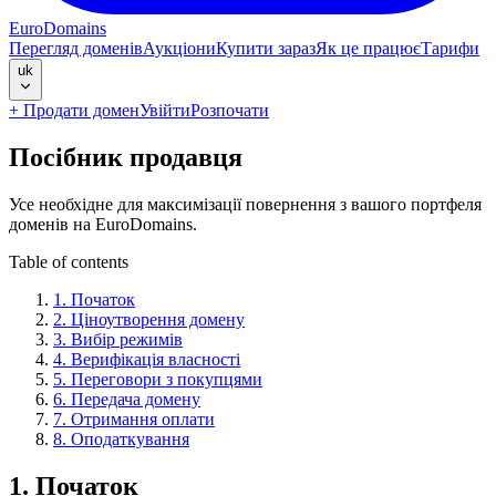
EuroDomains
Перегляд доменів
Аукціони
Купити зараз
Як це працює
Тарифи
uk
+
Продати домен
Увійти
Розпочати
Посібник продавця
Усе необхідне для максимізації повернення з вашого портфеля
доменів на EuroDomains.
Table of contents
1
.
Початок
2
.
Ціноутворення домену
3
.
Вибір режимів
4
.
Верифікація власності
5
.
Переговори з покупцями
6
.
Передача домену
7
.
Отримання оплати
8
.
Оподаткування
1
.
Початок