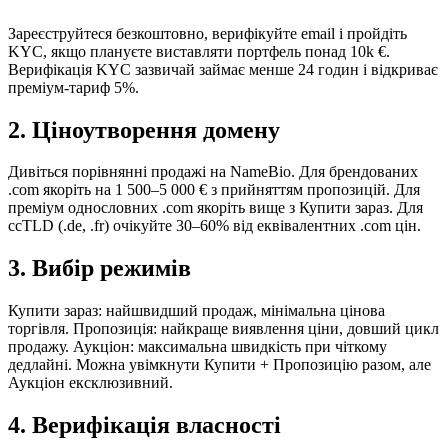
Зареєструйтеся безкоштовно, верифікуйте email і пройдіть
KYC, якщо плануєте виставляти портфель понад 10k €.
Верифікація KYC зазвичай займає менше 24 годин і відкриває
преміум-тариф 5%.
2
.
Ціноутворення домену
Дивіться порівнянні продажі на NameBio. Для брендованих
.com якоріть на 1 500–5 000 € з прийняттям пропозицій. Для
преміум однословних .com якоріть вище з Купити зараз. Для
ccTLD (.de, .fr) очікуйте 30–60% від еквівалентних .com цін.
3
.
Вибір режимів
Купити зараз: найшвидший продаж, мінімальна цінова
торгівля. Пропозиція: найкраще виявлення ціни, довший цикл
продажу. Аукціон: максимальна швидкість при чіткому
дедлайні. Можна увімкнути Купити + Пропозицію разом, але
Аукціон ексклюзивний.
4
.
Верифікація власності