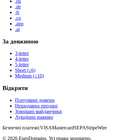
.eu
.de
.fr
.co
.app
.ai
За довжиною
3-letter
4-letter
5-letter
Short (≤6)
Medium (≤10)
Відкрити
Популярні домени
Нещодавно продані
Зовнішні майданчики
Аукціони наживо
Безпечні платежі:
VISA
Mastercard
SEPA
Stripe
Wire
©
2026
EuroDomains.
Усі права захищено.