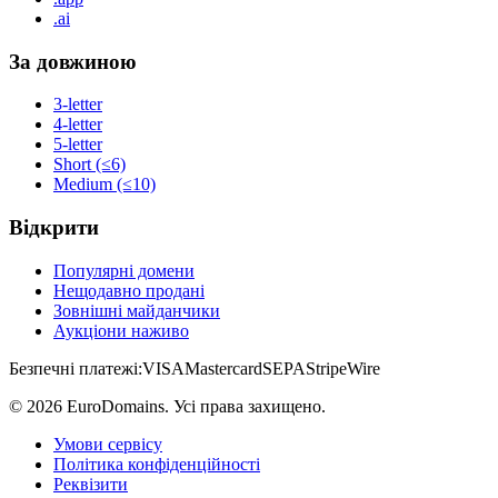
.ai
За довжиною
3-letter
4-letter
5-letter
Short (≤6)
Medium (≤10)
Відкрити
Популярні домени
Нещодавно продані
Зовнішні майданчики
Аукціони наживо
Безпечні платежі:
VISA
Mastercard
SEPA
Stripe
Wire
©
2026
EuroDomains.
Усі права захищено.
Умови сервісу
Політика конфіденційності
Реквізити