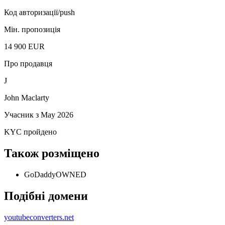
Код авторизації/push
Мін. пропозиція
14 900 EUR
Про продавця
J
John Maclarty
Учасник з
May 2026
KYC пройдено
Також розміщено
GoDaddy
OWNED
Подібні домени
youtubeconverters.net