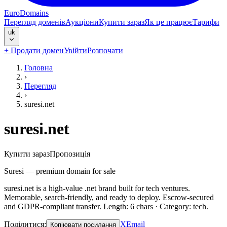
EuroDomains
Перегляд доменів
Аукціони
Купити зараз
Як це працює
Тарифи
uk
+
Продати домен
Увійти
Розпочати
Головна
›
Перегляд
›
suresi.net
suresi.net
Купити зараз
Пропозиція
Suresi — premium domain for sale
suresi.net is a high-value .net brand built for tech ventures.
Memorable, search-friendly, and ready to deploy. Escrow-secured
and GDPR-compliant transfer. Length: 6 chars · Category: tech.
Поділитися
:
X
Email
Копіювати посилання